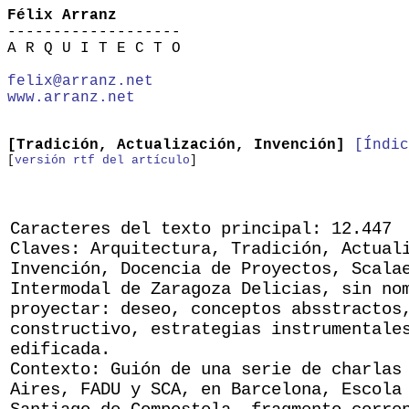
Félix Arranz
-------------------
A R Q U I T E C T O
felix@arranz.net
www.arranz.net
[Tradición, Actualización, Invención]
[Índic
[
versión rtf del artículo
]
Caracteres del texto principal: 12.447
Claves: Arquitectura, Tradición, Actual
Invención, Docencia de Proyectos, Scala
Intermodal de Zaragoza Delicias, sin no
proyectar: deseo, conceptos absstractos
constructivo, estrategias instrumentale
edificada.
Contexto: Guión de una serie de charlas
Aires, FADU y SCA, en Barcelona, Escola